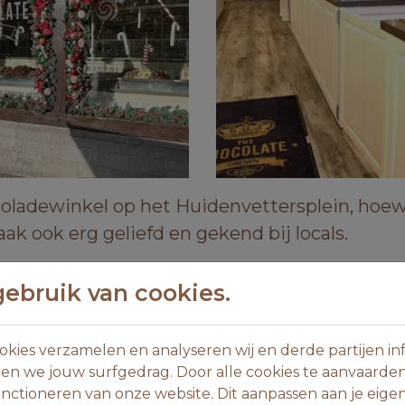
oladewinkel op het Huidenvettersplein, hoewe
zaak ook erg geliefd en gekend bij locals.
oor Martine en haar dochters Ellen en Eline, 
bruik van cookies.
e.
iment handgemaakte chocolade, van klassieke 
kies verzamelen en analyseren wij en derde partijen inf
en we jouw surfgedrag. Door alle cookies te aanvaarde
nctioneren van onze website. Dit aanpassen aan je eig