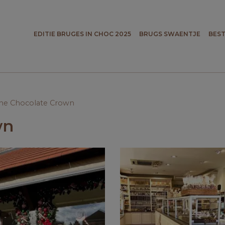
EDITIE BRUGES IN CHOC 2025
BRUGS SWAENTJE
BES
he Chocolate Crown
wn