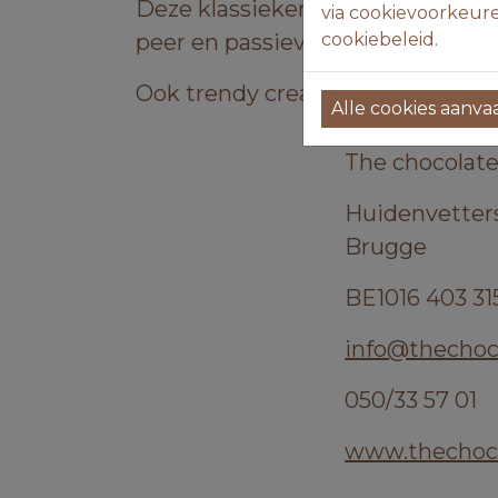
Deze klassieker worden aangevu
via cookievoorkeure
peer en passievruchtcaramel tre
cookiebeleid.
Ook trendy creaties zoals de pop
Alle cookies aanv
The chocolat
Huidenvetters
Brugge
BE1016 403 31
info@thechoc
050/33 57 01
www.thechoc