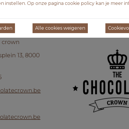
ld met een mooi gamma moderne pralines. Uni
n instellen. Op onze pagina cookie policy kan je meer in
kken veel aandacht.
ulaire Dubai bar maken deel uit van het vaste
aarden
Alle cookies weigeren
Cookievo
e crown
plein 13, 8000
5
olatecrown.be
olatecrown.be