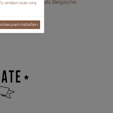
eke vullingen zoals Belgische
fo vinden over ons
 aanbod.
orkeuren instellen